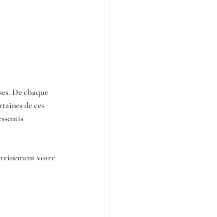
ses. De chaque 
taines de ces 
ssentis 
sereinement votre 