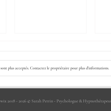
sont plus acceptés. Contactez le propriétaire pour plus d'informations.
Vous 
Transformer ses échecs en
apprentissages
wix 2018 - 2026 © Sarah Perrin - Psychologue & Hypnothérapeu