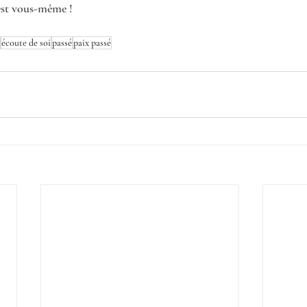
’est vous-même !
écoute de soi
passé
paix passé