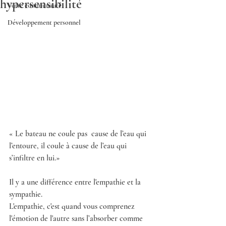
hypersensibilité
Votre communauté
Développement personnel
« Le bateau ne coule pas  cause de l’eau qui 
l’entoure, il coule à cause de l’eau qui 
s’infiltre en lui.»
Il y a une différence entre l'empathie et la 
sympathie. 
L'empathie, c'est quand vous comprenez 
l'émotion de l'autre sans l’absorber comme 