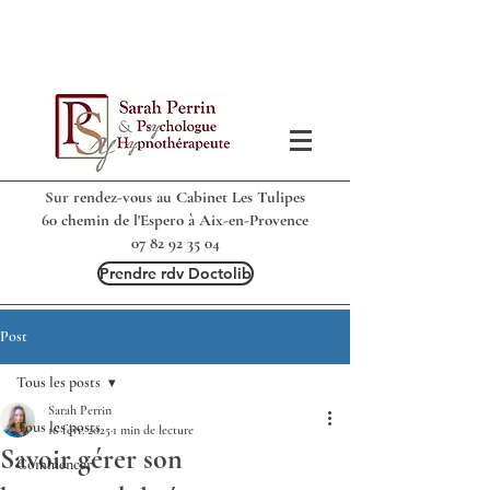
Sur rendez-vous au Cabinet Les Tulipes
60 chemin de l'Espero à Aix-en-Provence
07 82 92 35 04
Prendre rdv Doctolib
Post
Tous les posts
Sarah Perrin
Tous les posts
16 févr. 2025
1 min de lecture
Savoir gérer son
Commencer