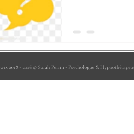
wix 2018 - 2026 © Sarah Perrin - Psychologue & Hypnothérapeu