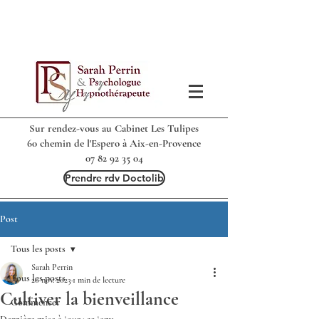
Sur rendez-vous au Cabinet Les Tulipes
60 chemin de l'Espero à Aix-en-Provence
07 82 92 35 04
Prendre rdv Doctolib
Post
Tous les posts
Sarah Perrin
Tous les posts
20 nov. 2023
1 min de lecture
Cultiver la bienveillance
Commencer