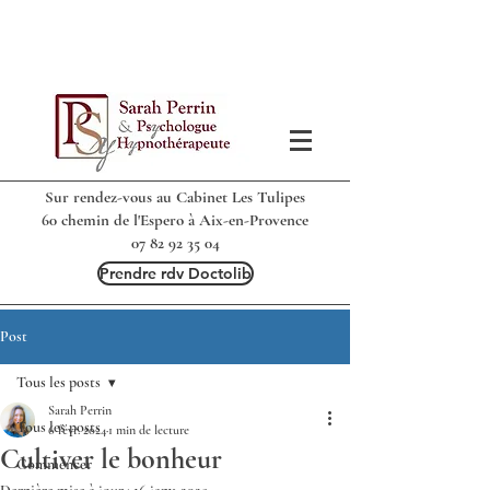
Sur rendez-vous au Cabinet Les Tulipes
60 chemin de l'Espero à Aix-en-Provence
07 82 92 35 04
Prendre rdv Doctolib
Post
Tous les posts
Sarah Perrin
Tous les posts
6 févr. 2024
1 min de lecture
Cultiver le bonheur
Commencer